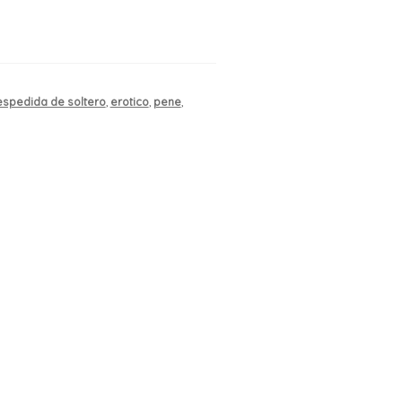
spedida de soltero
,
erotico
,
pene
,