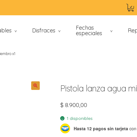
Fechas
ables
Disfraces
Rep
>
>
especiales
>
iembro x1
Pistola lanza agua m
$
8.900,00
an
1 disponibles
Hasta 12 pagos sin tarjeta
con