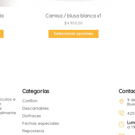
la
Camisa / blusa blanca x1
$
4.900,00
Este
Este
Seleccionar opciones
producto
producto
tiene
tiene
múltiples
múltiples
variantes.
variantes.
Las
Las
opciones
opciones
se
se
pueden
pueden
elegir
elegir
en
en
la
la
página
página
de
de
producto
producto
Categorías
Conta
iculos e
9 de
Cotillon
n
Bue
s
Descartables
ualmente
425
Disfraces
Lun
Fechas especiales
a 1
Reposteria