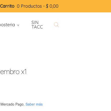
Carrito
0 Productos -
$
0,00
SIN
osteria
>
TACC
iembro x1
 Mercado Pago.
Saber más