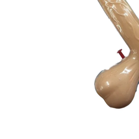
Moldes de silicona
Fechas patrias
Pirotines
Halloween
Pre-mezclas
Navidad
Velas y bengalas
Pascuas
San patricio
Vuelta al cole