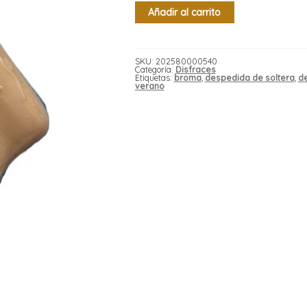
Pistola
Añadir al carrito
lanza
agua
miembro
x1
cantidad
SKU:
202580000540
Categoría:
Disfraces
Etiquetas:
broma
,
despedida de soltera
,
de
verano