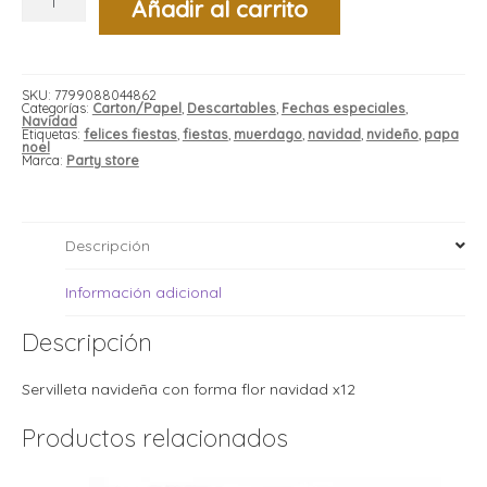
Añadir al carrito
i
navideña
i
con
l
l
forma
flor
t
navidad
t
x12
i
r
SKU:
7799088044862
cantidad
Categorías:
Carton/Papel
,
Descartables
,
Fechas especiales
,
i
Navidad
t
i
Etiquetas:
felices fiestas
,
fiestas
,
muerdago
,
navidad
,
nvideño
,
papa
i
noel
l
Marca:
Party store
l
l
t
r
Descripción
l
t
t
Información adicional
t
r
i
Descripción
i
r
Servilleta navideña con forma flor navidad x12
t
i
Productos relacionados
l
t
t