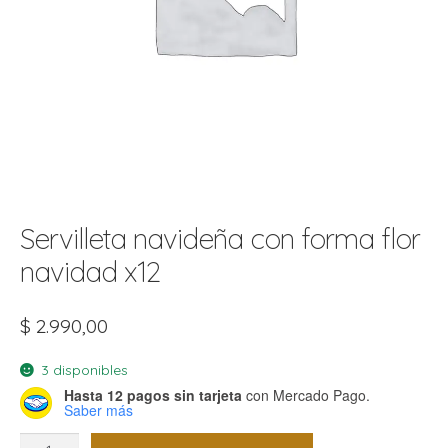
t
r
r
i
i
i
f
l
r
i
r
l
i
i
Servilleta navideña con forma flor
r
t
navidad x12
r
t
t
l
i
r
$
2.990,00
t
f
i
r
3 disponibles
Hasta 12 pagos sin tarjeta
con Mercado Pago.
i
Saber más
l
Servilleta