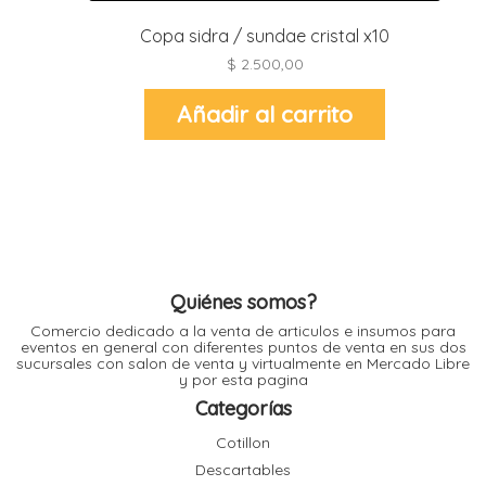
l
Copa sidra / sundae cristal x10
$
2.500,00
l
l
Añadir al carrito
l
l
i
Quiénes somos?
Comercio dedicado a la venta de articulos e insumos para
eventos en general con diferentes puntos de venta en sus dos
sucursales con salon de venta y virtualmente en Mercado Libre
y por esta pagina
Categorías
Cotillon
Descartables