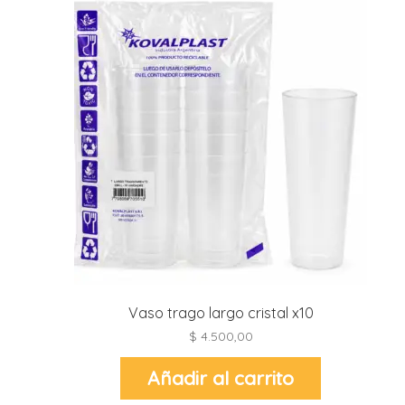
r
r
i
i
r
r
i
i
t
l
r
t
Vaso trago largo cristal x10
r
$
4.500,00
Añadir al carrito
i