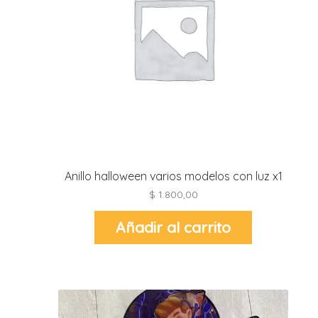
r
r
l
i
t
i
t
i
Anillo halloween varios modelos con luz x1
l
$
1.800,00
l
Añadir al carrito
r
l
r