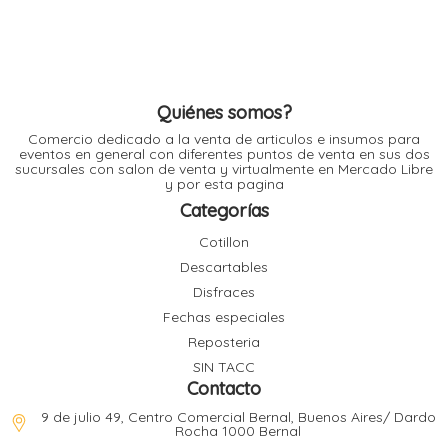
l
l
l
l
Quiénes somos?
Comercio dedicado a la venta de articulos e insumos para
eventos en general con diferentes puntos de venta en sus dos
sucursales con salon de venta y virtualmente en Mercado Libre
y por esta pagina
Categorías
Cotillon
l
i
Descartables
Disfraces
Fechas especiales
Reposteria
SIN TACC
Contacto
9 de julio 49, Centro Comercial Bernal, Buenos Aires/ Dardo
Rocha 1000 Bernal