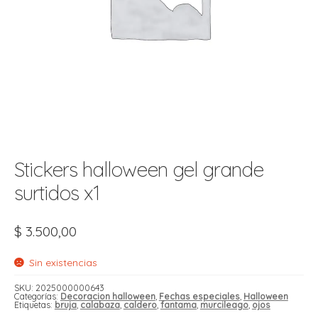
t
r
r
i
i
i
f
l
r
i
r
l
i
i
Stickers halloween gel grande
r
t
surtidos x1
r
t
t
l
i
r
$
3.500,00
t
f
i
r
Sin existencias
i
SKU:
2025000000643
Categorías:
Decoracion halloween
,
Fechas especiales
,
Halloween
l
Etiquetas:
bruja
,
calabaza
,
caldero
,
fantama
,
murcileago
,
ojos