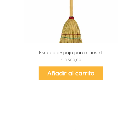
r
r
i
i
r
r
i
i
Escoba de paja para niños x1
$
8.500,00
t
l
Añadir al carrito
r
t
r
i