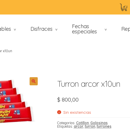
Fechas
ables
Disfraces
Rep
>
>
especiales
>
or x10un
Turron arcor x10un
$
800,00
an
Sin existencias
Categorías:
Cotillon
,
Golosinas
Etiquetas:
arcor
,
turron
,
turrones