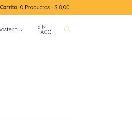
Carrito
0 Productos -
$
0,00
SIN
osteria
>
TACC