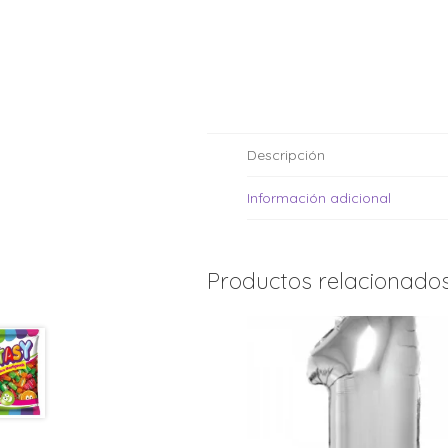
Moldes de silicona
Fechas patrias
Pirotines
Halloween
Pre-mezclas
Navidad
Velas y bengalas
Pascuas
San patricio
Descripción
Vuelta al cole
Información adicional
Productos relacionado