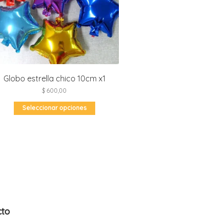
Globo estrella chico 10cm x1
$
600,00
Este
Seleccionar opciones
producto
tiene
múltiples
variantes.
Las
opciones
se
pueden
elegir
en
la
página
de
producto
cto