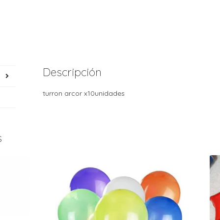
Descripción
turron arcor x10unidades
s