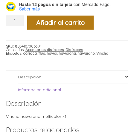
i
i
Hasta 12 pagos sin tarjeta
con Mercado Pago.
l
l
Saber más
t
Vincha
t
Añadir al carrito
corona
i
hawaiana
r
multicolor
i
x1
t
i
cantidad
i
l
SKU:
8034107006391
l
Categorías:
Accesorios disfraces
,
Disfraces
Etiquetas:
carioca
,
fluo
,
hawai
,
hawaiana
,
hawaiano
,
Vincha
l
t
r
l
t
Descripción
t
t
r
i
Información adicional
Descripción
i
r
t
i
Vincha hawaiana multicolor x1
l
t
Productos relacionados
t