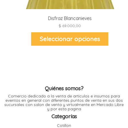
l
Disfraz Blancanieves
l
$
69.000,00
l
l
Este
Seleccionar opciones
producto
tiene
múltiples
variantes.
Las
opciones
se
pueden
elegir
l
i
en
la
página
de
Quiénes somos?
producto
Comercio dedicado a la venta de articulos e insumos para
eventos en general con diferentes puntos de venta en sus dos
sucursales con salon de venta y virtualmente en Mercado Libre
y por esta pagina
Categorías
Cotillon