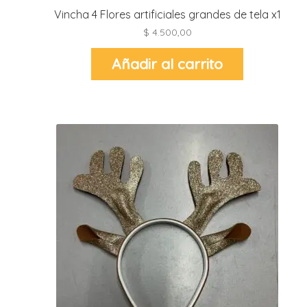
Vincha 4 Flores artificiales grandes de tela x1
$
4.500,00
i
l
i
Añadir al carrito
i
i
i
r
t
i
r
-
t
r
i