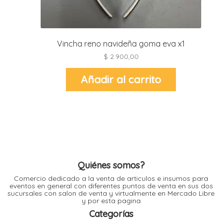
l
l
Vincha reno navideña goma eva x1
l
l
$
2.900,00
Añadir al carrito
l
i
Quiénes somos?
Comercio dedicado a la venta de articulos e insumos para
eventos en general con diferentes puntos de venta en sus dos
sucursales con salon de venta y virtualmente en Mercado Libre
y por esta pagina
Categorías