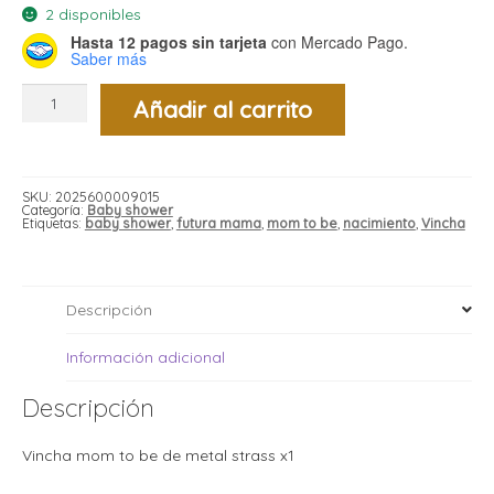
i
i
2 disponibles
l
l
Hasta 12 pagos sin tarjeta
con Mercado Pago.
Saber más
t
t
Vincha
i
r
Añadir al carrito
mom
i
to
t
i
be
i
metal
l
strass
l
x1
SKU:
2025600009015
cantidad
l
Categoría:
Baby shower
Etiquetas:
baby shower
,
futura mama
,
mom to be
,
nacimiento
,
Vincha
t
r
l
t
t
t
r
Descripción
i
Información adicional
i
r
Descripción
t
i
Vincha mom to be de metal strass x1
l
t
t