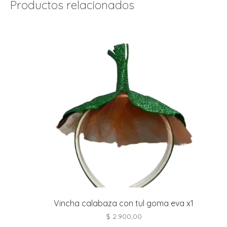
Productos relacionados
r
r
i
i
r
r
i
i
t
l
r
t
r
Vincha calabaza con tul goma eva x1
i
$
2.900,00