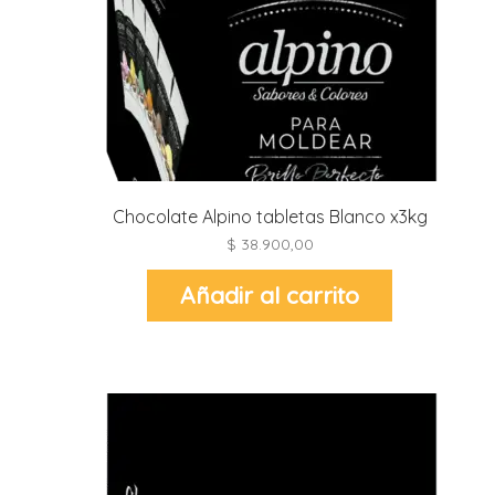
Chocolate Alpino tabletas Blanco x3kg
$
38.900,00
Añadir al carrito