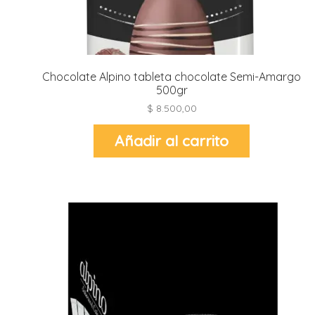
Chocolate Alpino tableta chocolate Semi-Amargo
500gr
$
8.500,00
Añadir al carrito