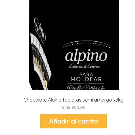
Chocolate Alpino tabletas semi amargo x3kg
$
38.900,00
Añadir al carrito