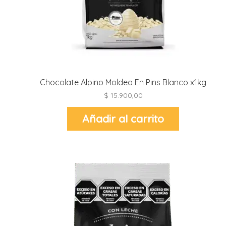
t
r
i
i
Chocolate Alpino Moldeo En Pins Blanco x1kg
$
15.900,00
Añadir al carrito
l
t
l
l