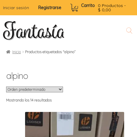
Carrito
0 Productos -
Iniciar sesión
Registrarse
$
0,00
Inicio
Productos etiquetados “alpino”
l
r
i
t
alpino
i
i
i
r
l
i
r
Mostrando los 14 resultados
r
r
r
t
i
i
i
r
f
t
t
r
i
i