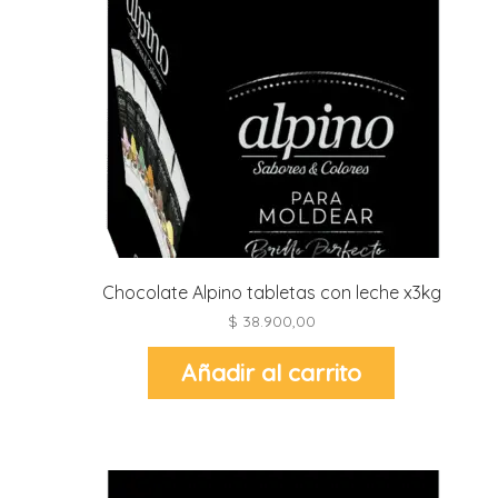
Chocolate Alpino tabletas con leche x3kg
$
38.900,00
Añadir al carrito