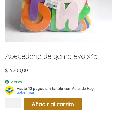
t
r
r
i
i
i
f
l
r
i
r
l
Abecedario de goma eva x45
i
i
r
t
$
3.200,00
r
t
t
l
i
r
2 disponibles
t
Hasta 12 pagos sin tarjeta
con Mercado Pago.
f
Saber más
i
r
Abecedario
Añadir al carrito
de
i
goma
l
eva
x45