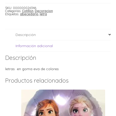
i
cantidad
i
l
l
SKU:
000000026346
Categorías:
Cotillon
,
Decoracion
t
Etiquetas:
abecedario
,
letra
t
i
r
i
t
i
i
Descripción
l
l
Información adicional
l
t
r
Descripción
l
t
t
letras en goma eva de colores
t
r
i
Productos relacionados
i
r
t
i
l
t
t