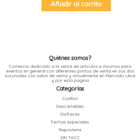
Añadir al carrito
l
l
l
l
Quiénes somos?
Comercio dedicado a la venta de articulos e insumos para
eventos en general con diferentes puntos de venta en sus dos
sucursales con salon de venta y virtualmente en Mercado Libre
l
i
y por esta pagina
Categorías
Cotillon
Descartables
Disfraces
Fechas especiales
Reposteria
SIN TACC