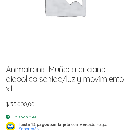
t
r
r
i
i
i
f
l
r
i
r
l
i
i
Animatronic Muñeca anciana
r
t
diabolica sonido/luz y movimiento
r
t
t
x1
l
i
r
t
f
$
35.000,00
i
r
1 disponibles
i
l
Hasta 12 pagos sin tarjeta
con Mercado Pago.
Saber más