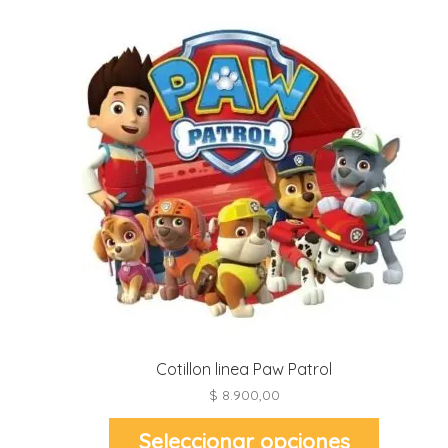
r
r
i
i
r
r
i
i
t
l
r
t
Cotillon linea Paw Patrol
r
$
8.900,00
i
Este
Seleccionar opciones
producto