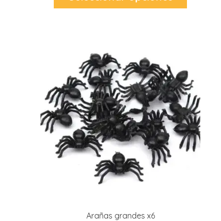
tiene
múltiples
variantes.
Las
opciones
r
se
r
pueden
l
elegir
en
i
la
página
t
de
i
producto
t
i
l
l
r
l
r
Arañas grandes x6