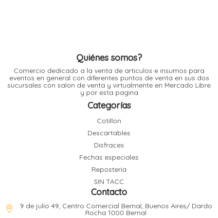
l
l
l
l
Quiénes somos?
Comercio dedicado a la venta de articulos e insumos para
eventos en general con diferentes puntos de venta en sus dos
sucursales con salon de venta y virtualmente en Mercado Libre
y por esta pagina
Categorías
Cotillon
l
i
Descartables
Disfraces
Fechas especiales
Reposteria
SIN TACC
Contacto
9 de julio 49, Centro Comercial Bernal, Buenos Aires/ Dardo
Rocha 1000 Bernal