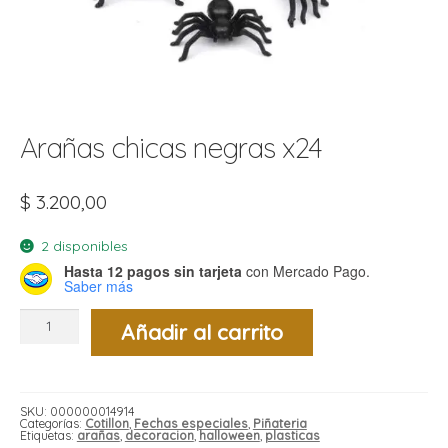
t
r
r
i
i
i
f
l
r
i
Arañas chicas negras x24
r
l
$
3.200,00
i
i
2 disponibles
r
t
Hasta 12 pagos sin tarjeta
con Mercado Pago.
r
t
Saber más
t
l
i
r
Arañas
t
Añadir al carrito
chicas
f
negras
x24
i
r
cantidad
i
SKU:
000000014914
l
Categorías:
Cotillon
,
Fechas especiales
,
Piñateria
Etiquetas:
arañas
,
decoracion
,
halloween
,
plasticas