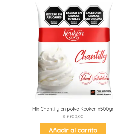
r
r
l
i
t
i
t
i
l
l
r
Mix Chantilly en polvo Keuken x500gr
l
$
9.900,00
Añadir al carrito
r