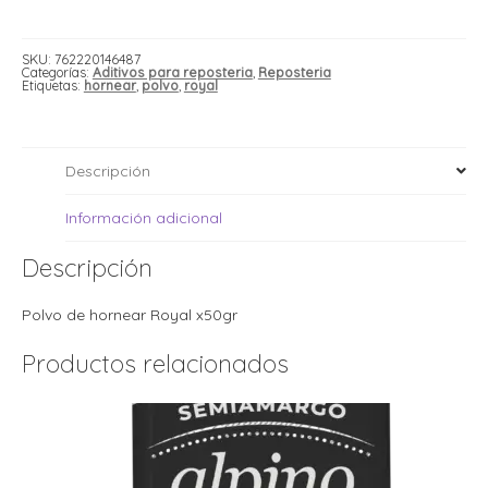
i
i
x50gr
l
l
cantidad
t
SKU:
762220146487
Categorías:
Aditivos para reposteria
,
Reposteria
t
Etiquetas:
hornear
,
polvo
,
royal
i
r
i
t
i
i
l
Descripción
l
l
Información adicional
t
r
l
Descripción
t
t
t
r
Polvo de hornear Royal x50gr
i
Productos relacionados
i
r
t
i
l
t
t