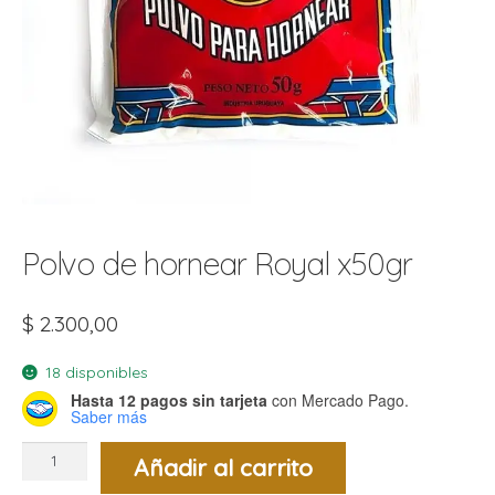
t
r
r
i
i
i
f
l
r
i
r
l
i
i
Polvo de hornear Royal x50gr
r
t
r
t
$
2.300,00
t
l
i
r
t
18 disponibles
f
i
r
Hasta 12 pagos sin tarjeta
con Mercado Pago.
Saber más
i
Polvo
Añadir al carrito
de
l
hornear
Royal