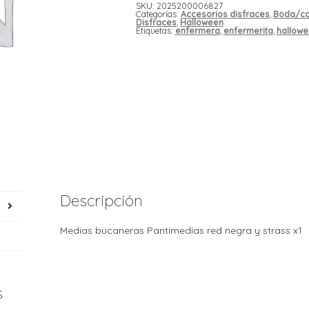
SKU:
2025200006827
Categorías:
Accesorios disfraces
,
Boda/ca
Disfraces
,
Halloween
Etiquetas:
enfermera
,
enfermerita
,
hallow
Descripción
Medias bucaneras Pantimedias red negra y strass x1
s