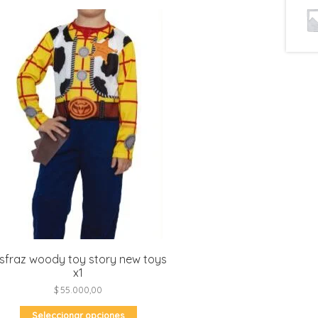
isfraz woody toy story new toys
x1
$
55.000,00
Este
Seleccionar opciones
producto