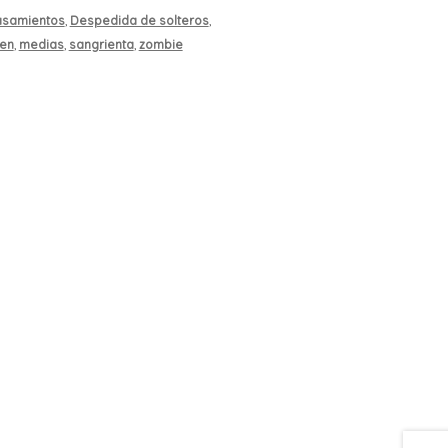
samientos
,
Despedida de solteros
,
een
,
medias
,
sangrienta
,
zombie