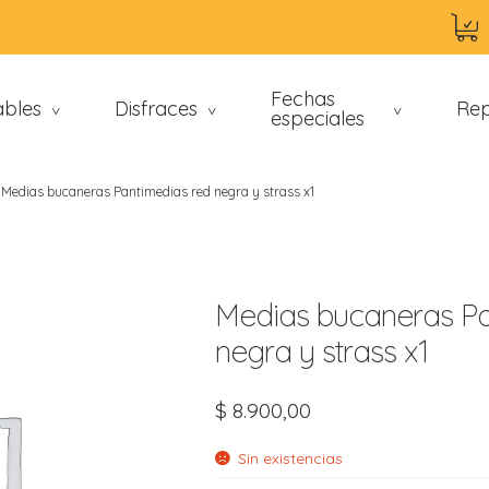
Fechas
ables
Disfraces
Rep
>
>
especiales
>
Medias bucaneras Pantimedias red negra y strass x1
Medias bucaneras Pa
negra y strass x1
an
$
8.900,00
Sin existencias