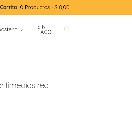
Carrito
0 Productos -
$
0,00
SIN
osteria
>
TACC
ntimedias red