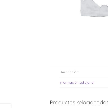
Moldes de silicona
Fechas patrias
Pirotines
Halloween
Pre-mezclas
Navidad
Velas y bengalas
Pascuas
San patricio
Vuelta al cole
Descripción
Información adicional
Productos relacionado